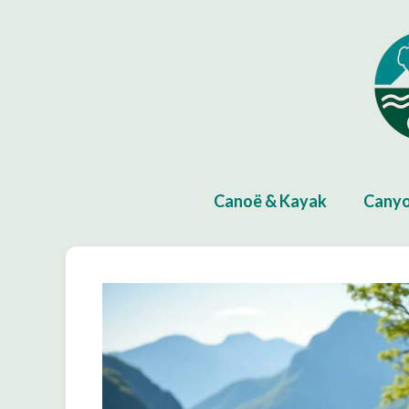
Aller
au
contenu
Canoë & Kayak
Canyo