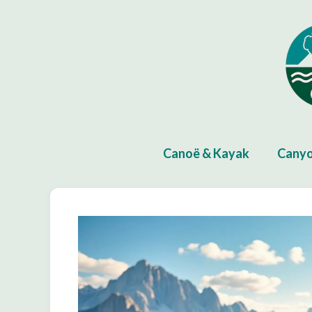
Aller
au
contenu
Canoë & Kayak
Canyo