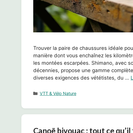
Trouver la paire de chaussures idéale pou
manière dont vous enchaînez les kilomètr
les montées escarpées. Shimano, avec son
décennies, propose une gamme complète e
diverses exigences des vététistes, du …
L
Catégories
VTT & Vélo Nature
Canoë bivouac : tout ce qu’il